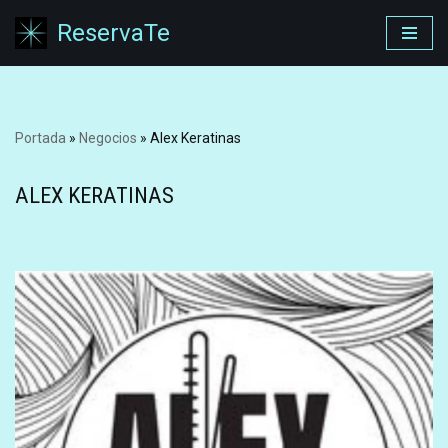
ReservaTe
Saltar
al
contenido
Portada
»
Negocios
»
Alex Keratinas
ALEX KERATINAS