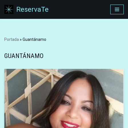
ReservaTe
Saltar
al
contenido
Portada
»
Guantánamo
GUANTÁNAMO