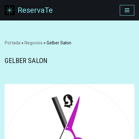
ReservaTe
Saltar
al
contenido
Portada
»
Negocios
»
Gelber Salon
GELBER SALON