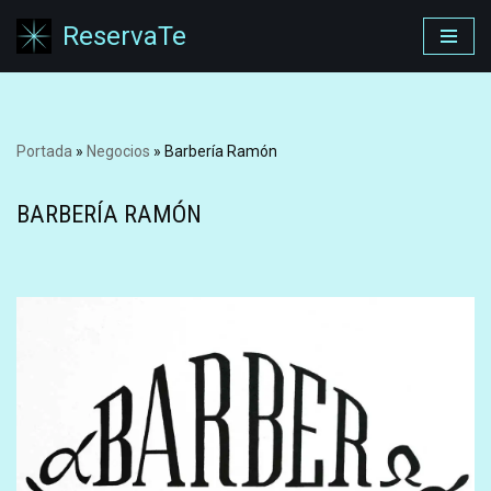
ReservaTe
Saltar
al
contenido
Portada
»
Negocios
»
Barbería Ramón
BARBERÍA RAMÓN