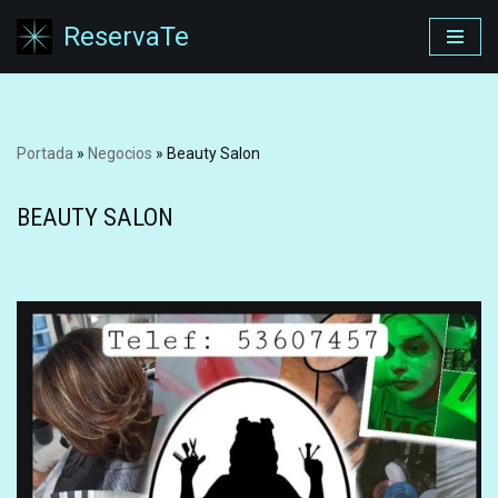
ReservaTe
Saltar
al
contenido
Portada
»
Negocios
»
Beauty Salon
BEAUTY SALON