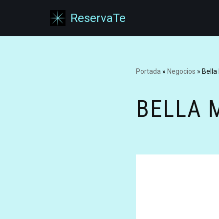
ReservaTe
Saltar
al
contenido
Portada
»
Negocios
»
Bella
BELLA 