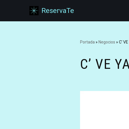
ReservaTe
Saltar
al
contenido
Portada
»
Negocios
»
C’ VE
C’ VE Y