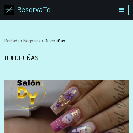
ReservaTe
Saltar
al
contenido
Portada
»
Negocios
»
Dulce uñas
DULCE UÑAS