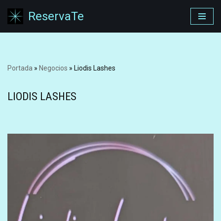
ReservaTe
Saltar
al
contenido
Portada
»
Negocios
»
Liodis Lashes
LIODIS LASHES