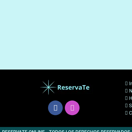
I
N
H
S
C