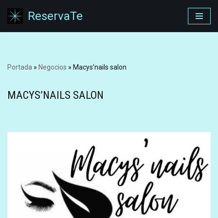
ReservaTe
Saltar
al
contenido
Portada
»
Negocios
»
Macys’nails salon
MACYS’NAILS SALON