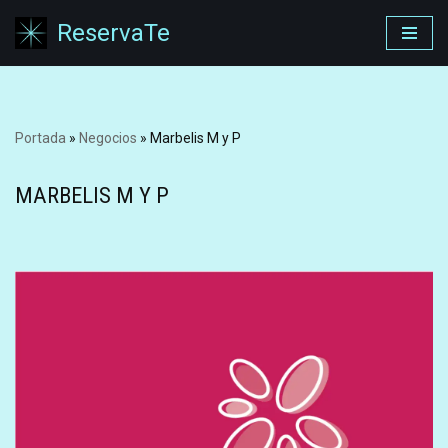
ReservaTe
Saltar
al
contenido
Portada
»
Negocios
»
Marbelis M y P
MARBELIS M Y P