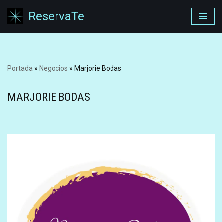
ReservaTe
Saltar
al
contenido
Portada
»
Negocios
»
Marjorie Bodas
MARJORIE BODAS