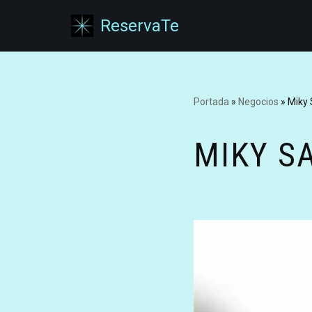
ReservaTe
Saltar
al
contenido
Portada
»
Negocios
»
Miky 
MIKY S