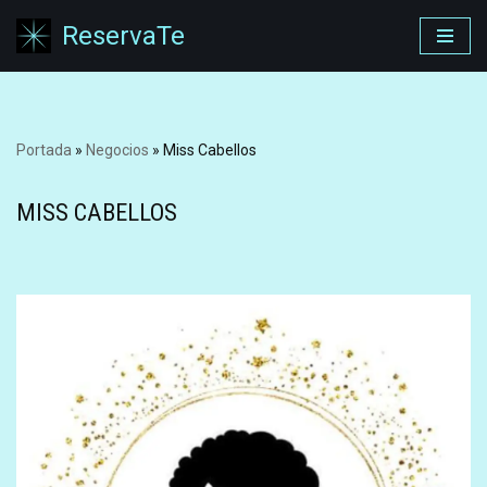
ReservaTe
Saltar
al
contenido
Portada
»
Negocios
»
Miss Cabellos
MISS CABELLOS