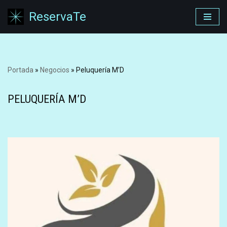
ReservaTe
Saltar
al
contenido
Portada
»
Negocios
»
Peluquería M’D
PELUQUERÍA M’D