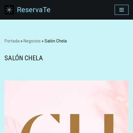
ReservaTe
Saltar
al
contenido
Portada
»
Negocios
»
Salón Chela
SALÓN CHELA