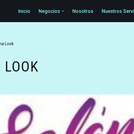
Inicio
Negocios
Nosotros
Nuestros Serv
na Look
 LOOK