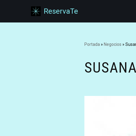
ReservaTe
Saltar
al
contenido
Portada
»
Negocios
»
Susa
SUSANA