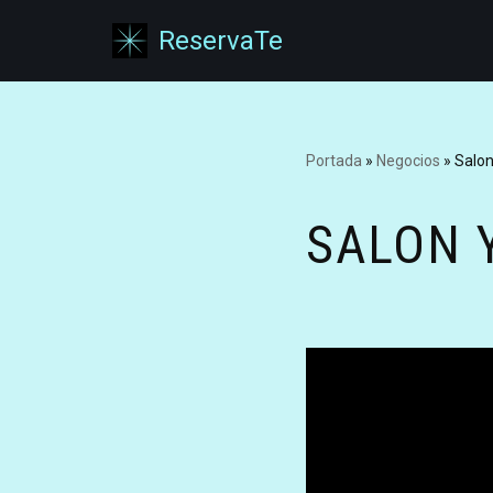
ReservaTe
Saltar
al
contenido
Portada
»
Negocios
»
Salo
SALON 