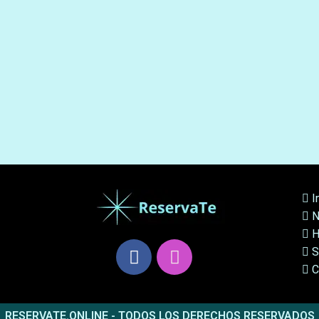
I
N
H
S
C
RESERVATE.ONLINE - TODOS LOS DERECHOS RESERVADOS